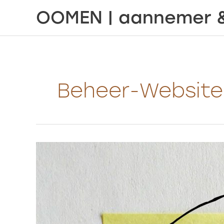
Ga
OOMEN | aannemer 
naar
de
inhoud
Beheer-Website