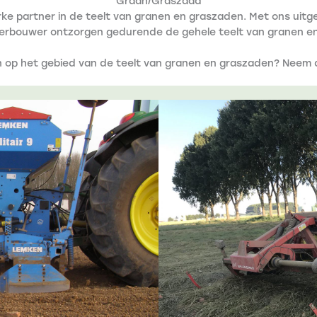
Graan/Graszaad
ke partner in de teelt van granen en graszaden. Met ons ui
kkerbouwer ontzorgen gedurende de gehele teelt van granen e
n op het gebied van de teelt van granen en graszaden? Neem