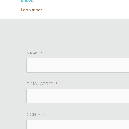
Shovel
Lees meer...
NAAM
*
E-MAILADRES
*
CONTACT