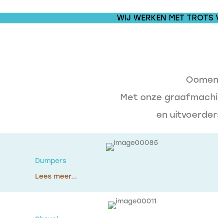
WIJ WERKEN MET TROTS 
Oomen 
Met onze graafmachin
en uitvoerde
Dumpers
Lees meer...