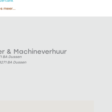
tertank
s meer...
 & Machineverhuur
71 BA Dussen
4271 BA Dussen